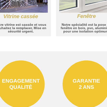
Fenêtre
Vitrine cassée
Notre spécialité est la pose
re vitrine est cassée et vous
fenêtre en bois, pvc, alumi
uhaitez la remplacer, Mise en
pour une isolation optimu
sécurité urgent.
ENGAGEMENT
GARANTIE
QUALITÉ
2 ANS