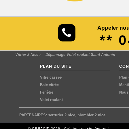
Appeler nou
** 
Vitrier 2 Nice
›
Dépannage Volet roulant Saint Antonin
PLAN DU SITE
CON
Vitre cassée
Plan 
Baie vitrée
Menti
Fenêtre
Nous 
Volet roulant
PARTENAIRES:
serrurier 2 nice
,
plombier 2 nice
© CREACID 2026 -
Créateur de site internet