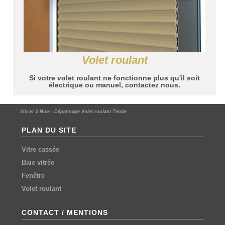
Volet roulant
Si votre volet roulant ne fonctionne plus qu'il soit
électrique ou manuel, contactez nous.
Vitrier 2 Nice
›
Dépannage Volet roulant Tende
PLAN DU SITE
Vitre cassée
Baie vitrée
Fenêtre
Volet roulant
CONTACT / MENTIONS